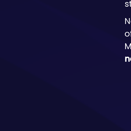
s
N
of
M
n