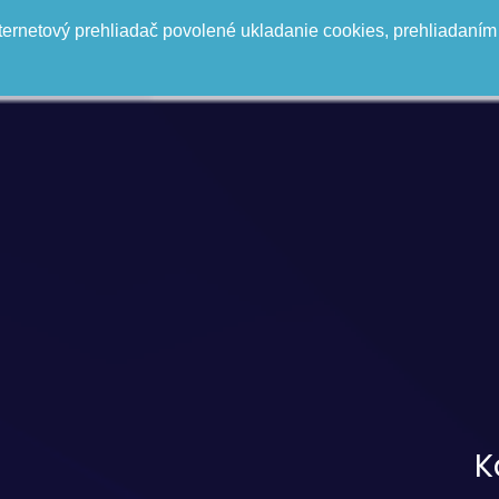
ternetový prehliadač povolené ukladanie cookies, prehliadaním
K