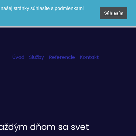
 našej stránky súhlasíte s podmienkami
Súhlasím
Úvod
Služby
Referencie
Kontakt
aždým dňom sa svet