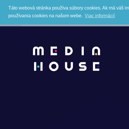
Táto webová stránka používa súbory cookies. Ak má váš in
používania cookies na našom webe.
Viac informácií