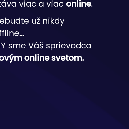
táva viac a viac
online
.
ebudte už nikdy
fline...
Y sme Váš sprievodca
ovým online svetom.